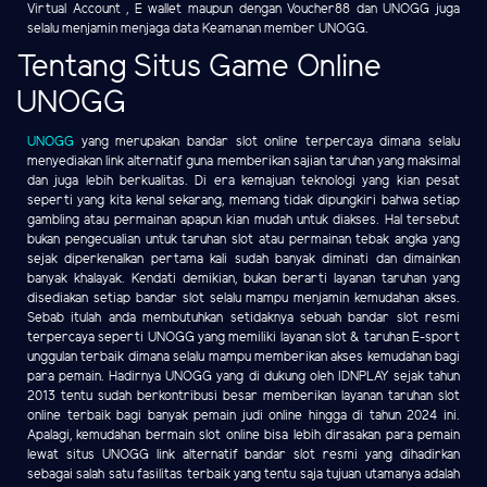
Virtual Account , E wallet maupun dengan Voucher88 dan UNOGG juga
selalu menjamin menjaga data Keamanan member UNOGG.
Tentang Situs Game Online
UNOGG
UNOGG
yang merupakan bandar slot online terpercaya dimana selalu
menyediakan link alternatif guna memberikan sajian taruhan yang maksimal
dan juga lebih berkualitas. Di era kemajuan teknologi yang kian pesat
seperti yang kita kenal sekarang, memang tidak dipungkiri bahwa setiap
gambling atau permainan apapun kian mudah untuk diakses. Hal tersebut
bukan pengecualian untuk taruhan slot atau permainan tebak angka yang
sejak diperkenalkan pertama kali sudah banyak diminati dan dimainkan
banyak khalayak. Kendati demikian, bukan berarti layanan taruhan yang
disediakan setiap bandar slot selalu mampu menjamin kemudahan akses.
Sebab itulah anda membutuhkan setidaknya sebuah bandar slot resmi
terpercaya seperti UNOGG yang memiliki layanan slot & taruhan E-sport
unggulan terbaik dimana selalu mampu memberikan akses kemudahan bagi
para pemain. Hadirnya UNOGG yang di dukung oleh IDNPLAY sejak tahun
2013 tentu sudah berkontribusi besar memberikan layanan taruhan slot
online terbaik bagi banyak pemain judi online hingga di tahun 2024 ini.
Apalagi, kemudahan bermain slot online bisa lebih dirasakan para pemain
lewat situs UNOGG link alternatif bandar slot resmi yang dihadirkan
sebagai salah satu fasilitas terbaik yang tentu saja tujuan utamanya adalah